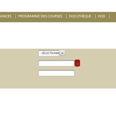
MANCES
PROGRAMME DES COURSES
DOCUTHÈQUE
VOD
--SÉLECTIONNEZ--
...