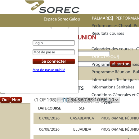
Connexion
PALMARÈS
PERFORMAN
Espace Sorec Galop
Performances Cheval
Pe
Résultats courses
PROGRAMME RÉUNION
PROGRAMME DES COUR
Calendrier des courses
C
DOCUMENT
DOCUTHÈQUE
Se connecter
ui-button
PÉRIODE DU
Programmes des Courses 
Mot de passe oublié
Programme Réunion
Bul
Informations Techniques 
Informations Sanitaires
LISTE DES DOCUMENTS
Conditions Générales et 
(1 OF 198)
P
P
1
2
3
4
5
6
7
8
9
10
P
P
Oui
Non
VOD
VOD
DATE COURSE
SCH
07/08/2026
CASABLANCA
PROGRAMME RÉUNION
06/08/2026
EL JADIDA
PROGRAMME RÉUNION