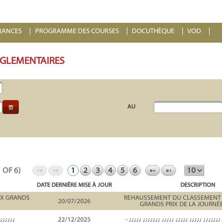
MANCES
PROGRAMME DES COURSES
DOCUTHÈQUE
VOD
ÉGLEMENTAIRES
AU
1 OF 6)
1
2
3
4
5
6
DATE DERNIÈRE MISE À JOUR
DESCRIPTION
UX GRANDS
REHAUSSEMENT DU CLASSEMENT 
20/07/2026
GRANDS PRIX DE LA JOURNÉ
¿¿¿¿¿¿¿
22/12/2025
- ¿¿¿¿¿ ¿¿¿¿¿¿¿ ¿¿¿¿¿ ¿¿¿¿¿ ¿¿¿¿¿ ¿¿¿¿¿¿¿