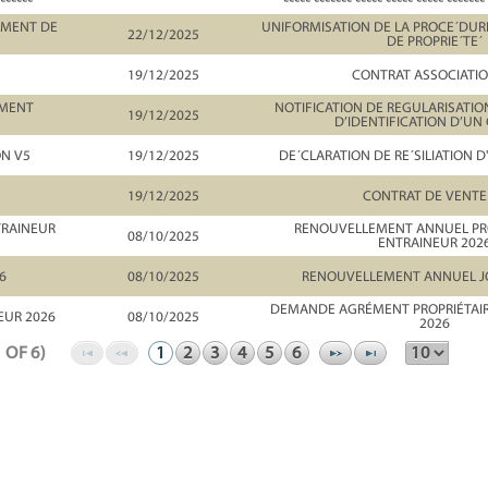
EMENT DE
UNIFORMISATION DE LA PROCE´DU
22/12/2025
DE PROPRIE´TE´
19/12/2025
CONTRAT ASSOCIATIO
UMENT
NOTIFICATION DE REGULARISAT
19/12/2025
D’IDENTIFICATION D’UN
ON V5
19/12/2025
DE´CLARATION DE RE´SILIATION D
19/12/2025
CONTRAT DE VENTE
TRAINEUR
RENOUVELLEMENT ANNUEL PRO
08/10/2025
ENTRAINEUR 202
6
08/10/2025
RENOUVELLEMENT ANNUEL J
DEMANDE AGRÉMENT PROPRIÉTAIR
EUR 2026
08/10/2025
2026
1 OF 6)
1
2
3
4
5
6