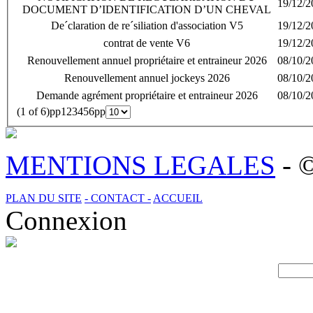
19/12/2
DOCUMENT D’IDENTIFICATION D’UN CHEVAL
De´claration de re´siliation d'association V5
19/12/2
contrat de vente V6
19/12/2
Renouvellement annuel propriétaire et entraineur 2026
08/10/2
Renouvellement annuel jockeys 2026
08/10/2
Demande agrément propriétaire et entraineur 2026
08/10/2
(1 of 6)
p
p
1
2
3
4
5
6
p
p
MENTIONS LEGALES
- 
PLAN DU SITE
- CONTACT -
ACCUEIL
Connexion