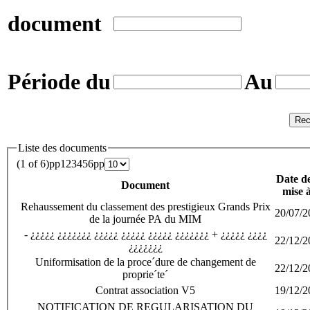
document
Période du
Au
Rec
Liste des documents
(1 of 6)
p
p
1
2
3
4
5
6
p
p
Date d
Document
mise 
Rehaussement du classement des prestigieux Grands Prix
20/07/2
de la journée PA du MIM
- ¿¿¿¿¿ ¿¿¿¿¿¿¿ ¿¿¿¿¿ ¿¿¿¿¿ ¿¿¿¿¿ ¿¿¿¿¿¿¿ + ¿¿¿¿¿ ¿¿¿¿
22/12/2
¿¿¿¿¿¿¿
Uniformisation de la proce´dure de changement de
22/12/2
proprie´te´
Contrat association V5
19/12/2
NOTIFICATION DE REGULARISATION DU