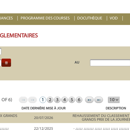
MANCES
PROGRAMME DES COURSES
DOCUTHÈQUE
VOD
ÉGLEMENTAIRES
AU
1 OF 6)
1
2
3
4
5
6
DATE DERNIÈRE MISE À JOUR
DESCRIPTION
UX GRANDS
REHAUSSEMENT DU CLASSEMENT 
20/07/2026
GRANDS PRIX DE LA JOURNÉ
¿¿¿¿¿¿¿
22/12/2025
- ¿¿¿¿¿ ¿¿¿¿¿¿¿ ¿¿¿¿¿ ¿¿¿¿¿ ¿¿¿¿¿ ¿¿¿¿¿¿¿