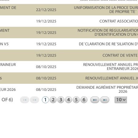
EMENT DE
UNIFORMISATION DE LA PROCE´DU
22/12/2025
DE PROPRIE´TE´
19/12/2025
CONTRAT ASSOCIATIO
UMENT
NOTIFICATION DE REGULARISAT
19/12/2025
D’IDENTIFICATION D’UN
ON V5
19/12/2025
DE´CLARATION DE RE´SILIATION D
19/12/2025
CONTRAT DE VENTE
TRAINEUR
RENOUVELLEMENT ANNUEL PRO
08/10/2025
ENTRAINEUR 202
6
08/10/2025
RENOUVELLEMENT ANNUEL J
DEMANDE AGRÉMENT PROPRIÉTAIR
EUR 2026
08/10/2025
2026
1 OF 6)
1
2
3
4
5
6