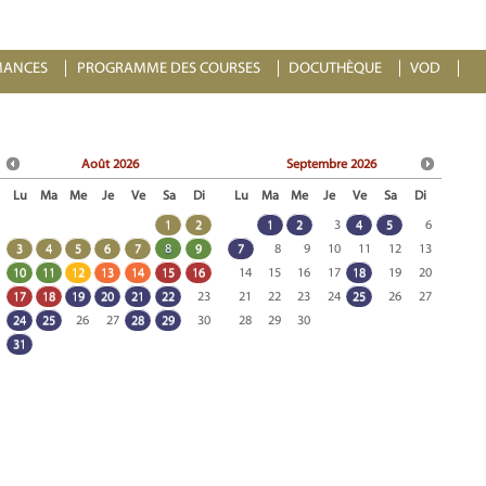
MANCES
PROGRAMME DES COURSES
DOCUTHÈQUE
VOD
Août
2026
Septembre
2026
Lu
Ma
Me
Je
Ve
Sa
Di
Lu
Ma
Me
Je
Ve
Sa
Di
1
2
1
2
3
4
5
6
3
4
5
6
7
8
9
7
8
9
10
11
12
13
10
11
12
13
14
15
16
14
15
16
17
18
19
20
17
18
19
20
21
22
23
21
22
23
24
25
26
27
24
25
26
27
28
29
30
28
29
30
31