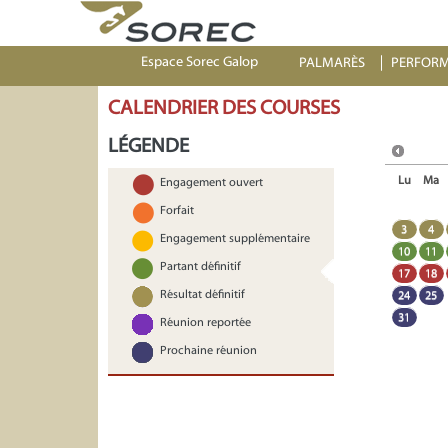
Espace Sorec Galop
PALMARÈS
PERFOR
CALENDRIER DES COURSES
LÉGENDE
Lu
Ma
Engagement ouvert
Forfait
3
4
Engagement supplémentaire
10
11
Partant définitif
17
18
Résultat définitif
24
25
31
Réunion reportée
Prochaine réunion