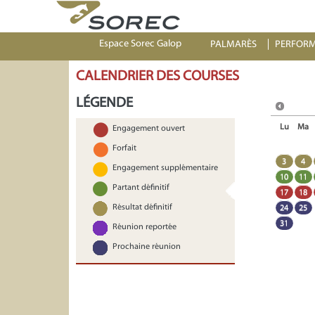
Espace Sorec Galop
PALMARÈS
PERFOR
CALENDRIER DES COURSES
LÉGENDE
Lu
Ma
Engagement ouvert
Forfait
3
4
Engagement supplémentaire
10
11
Partant définitif
17
18
Résultat définitif
24
25
31
Réunion reportée
Prochaine réunion