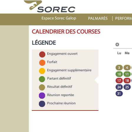
Espace Sorec Galop
PALMARÈS
PERFOR
CALENDRIER DES COURSES
LÉGENDE
Lu
Ma
Engagement ouvert
Forfait
3
4
Engagement supplémentaire
10
11
Partant définitif
17
18
Résultat définitif
24
25
31
Réunion reportée
Prochaine réunion